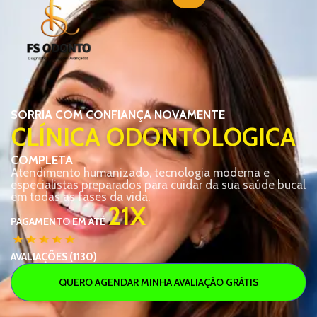
SORRIA COM CONFIANÇA NOVAMENTE
CLÍNICA ODONTOLOGICA
COMPLETA
Atendimento humanizado, tecnologia moderna e
especialistas preparados para cuidar da sua saúde bucal
em todas as fases da vida.
21X
PAGAMENTO EM ATÉ
AVALIAÇÕES (1130)
QUERO AGENDAR MINHA AVALIAÇÃO GRÁTIS