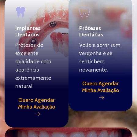
Implantes
Próteses
Dentários
Dentárias
Próteses de
Volte a sorrir sem
excelente
vergonha e se
qualidade com
sentir bem
aparência
novamente.
extremamente
Quero Agendar
natural.
Minha Avaliação
Quero Agendar
Minha Avaliação